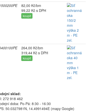
1500200PE
82,00 Kč/bm
99,22 Kč s DPH
koupit
0400100PE
264,00 Kč/bm
319,44 Kč s DPH
koupit
odejní sklad:
l: 272 918 462
odejní doba: Po-Pá: 8:30 - 16:30
S: 50.0327981N, 14.4991494E (mapy Google)