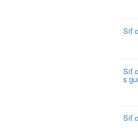
Síť 
Síť 
s g
Síť 