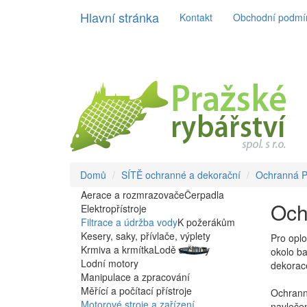
Hlavní stránka
Kontakt
Obchodní podmí
Domů
SÍTĚ ochranné a dekorační
Ochranná 
Aerace a rozmrazovače
Čerpadla
Och
Elektropřístroje
Filtrace a údržba vody
K požerákům
Kesery, saky, přívlače, výplety
Pro oplo
Krmiva a krmítka
Lodě a čluny
okolo ba
Lodní motory
dekorace
Manipulace a zpracování
Měřící a počítací přístroje
Ochranné
Motorové stroje a zařízení
navlečen