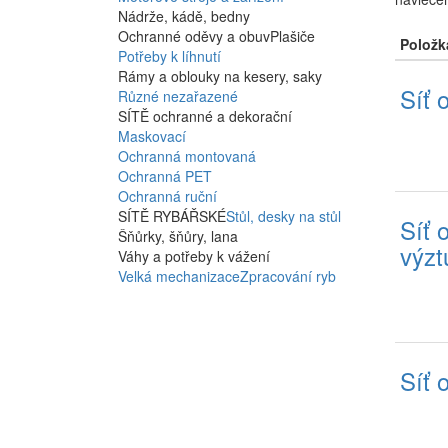
Nádrže, kádě, bedny
Ochranné oděvy a obuv
Plašiče
Položk
Potřeby k líhnutí
Rámy a oblouky na kesery, saky
Síť 
Různé nezařazené
SÍTĚ ochranné a dekorační
Maskovací
Ochranná montovaná
Ochranná PET
Ochranná ruční
SÍTĚ RYBÁŘSKÉ
Stůl, desky na stůl
Síť 
Šňůrky, šňůry, lana
výzt
Váhy a potřeby k vážení
Velká mechanizace
Zpracování ryb
Síť 