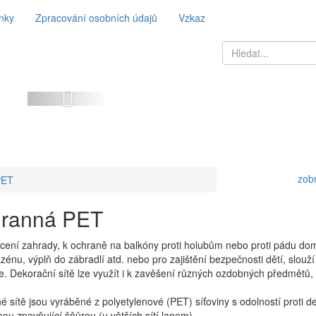
nky
Zpracování osobních údajů
Vzkaz
Previous
zobr
PET
ranná PET
cení zahrady, k ochraně na balkóny proti holubům nebo proti pádu domá
zénu, výplň do zábradlí atd. nebo pro zajištění bezpečnosti dětí, slouž
. Dekorační sítě lze využít i k zavěšení různých ozdobných předmětů, 
 sítě jsou vyráběné z polyetylenové (PET) síťoviny s odolností proti deš
ou zpevňující šňůrou (u větších sítí lanem).