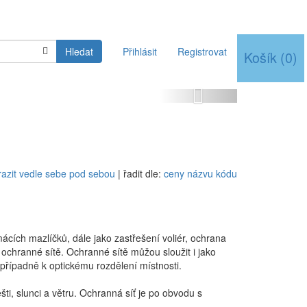
Hledat
Přihlásit
Registrovat
Košík
(
0
)
Next
azit vedle sebe
pod sebou
| řadit dle:
ceny
názvu
kódu
cích mazlíčků, dále jako zastřešení voliér, ochrana
í ochranné sítě. Ochranné sítě můžou sloužit i jako
případně k optickému rozdělení místnosti.
ti, slunci a větru. Ochranná síť je po obvodu s