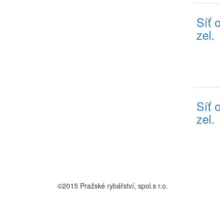
Síť 
zel.
Síť 
zel.
©2015 Pražské rybářství, spol.s r.o.