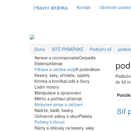
Hlavní stránka
Kontakt
Obchodní podmí
Domů
SÍTĚ RYBÁŘSKÉ
Podložní síť
podlož
Aerace a rozmrazovače
Čerpadla
pod
Elektropřístroje
Filtrace a údržba vody
K požerákům
Kesery, saky, přívlače, výplety
Podložní
Krmiva a krmítka
Lodě a čluny
do 50 m
Lodní motory
Manipulace a zpracování
Položk
Měřící a počítací přístroje
Motorové stroje a zařízení
Síť 
Nádrže, kádě, bedny
Ochranné oděvy a obuv
Plašiče
Potřeby k líhnutí
Rámy a oblouky na kesery, saky