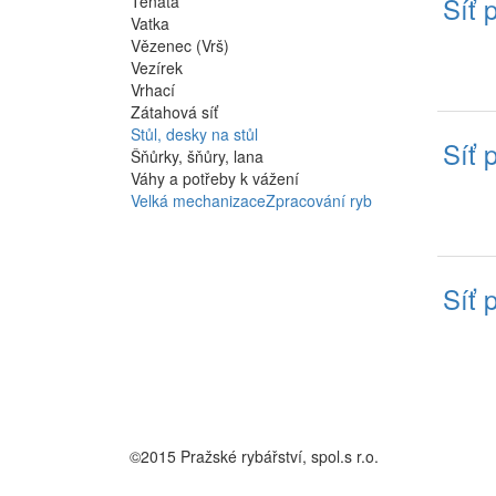
Síť 
Tenata
Vatka
Vězenec (Vrš)
Vezírek
Vrhací
Zátahová síť
Stůl, desky na stůl
Síť 
Šňůrky, šňůry, lana
Váhy a potřeby k vážení
Velká mechanizace
Zpracování ryb
Síť 
©2015 Pražské rybářství, spol.s r.o.