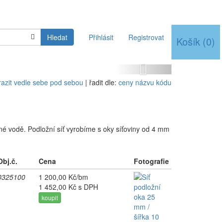
Hledat
Přihlásit
Registrovat
Košík
(
0
)
Next
azit vedle sebe
pod sebou
| řadit dle:
ceny
názvu
kódu
lné vodě. Podložní síť vyrobíme s oky síťoviny od 4 mm
Obj.č.
Cena
Fotografie
0325100
1 200,00 Kč/bm
1 452,00 Kč s DPH
koupit