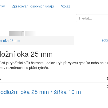
nky
Zpracování osobních údajů
Vzkaz
Previous
zobr
ní oka 25 mm
ložní oka 25 mm
 síť je rybářská síť k šetrnému odlovu ryb při výlovu rybníka nebo na p
m v rozměrech dle přání rybáře.
a
podložní oka 25 mm / šířka 10 m