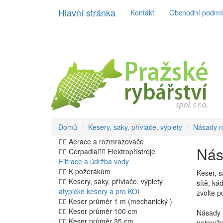
Hlavní stránka
Kontakt
Obchodní podmí
Domů
Kesery, saky, přívlače, výplety
Násady n
Aerace a rozmrazovače
Nás
Čerpadla
Elektropřístroje
Filtrace a údržba vody
K požerákům
Keser, s
Kesery, saky, přívlače, výplety
sítě, ká
atypické kesery a pro KOI
zvolte p
Keser průměr 1 m (mechanický )
Keser průměr 100 cm
Násady n
Keser průměr 35 cm
nejpružn