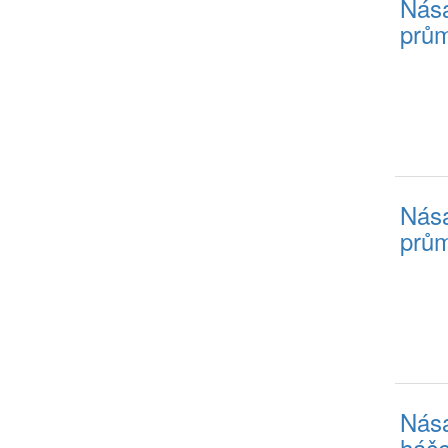
Nása
prům
Nása
prům
Nása
háče