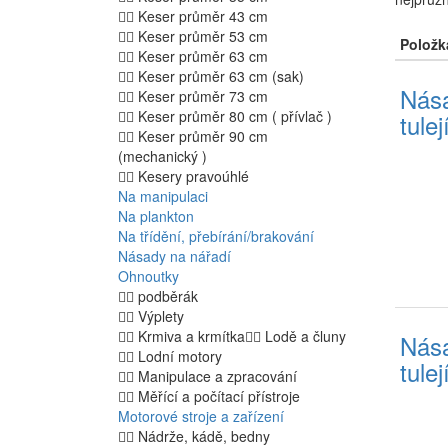
Keser průměr 43 cm
Keser průměr 53 cm
Položk
Keser průměr 63 cm
Keser průměr 63 cm (sak)
Nása
Keser průměr 73 cm
Keser průměr 80 cm ( přívlač )
tule
Keser průměr 90 cm
(mechanický )
Kesery pravoúhlé
Na manipulaci
Na plankton
Na třídění, přebírání/brakování
Násady na nářadí
Ohnoutky
podběrák
Výplety
Krmiva a krmítka
Lodě a čluny
Nása
Lodní motory
tule
Manipulace a zpracování
Měřící a počítací přístroje
Motorové stroje a zařízení
Nádrže, kádě, bedny