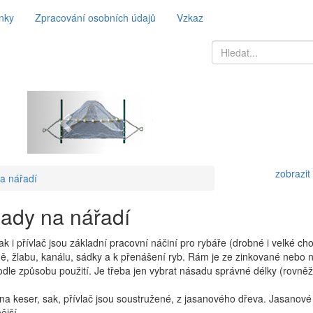
nky
Zpracování osobních údajů
Vzkaz
Previous
zobrazit
a nářadí
ady na nářadí
ak i přívlač jsou základní pracovní náčiní pro rybáře (drobné i velké cho
dě, žlabu, kanálu, sádky a k přenášení ryb. Rám je ze zinkované nebo 
odle způsobu použití. Je třeba jen vybrat násadu správné délky (rovně
a keser, sak, přívlač jsou soustružené, z jasanového dřeva. Jasanové 
ější.