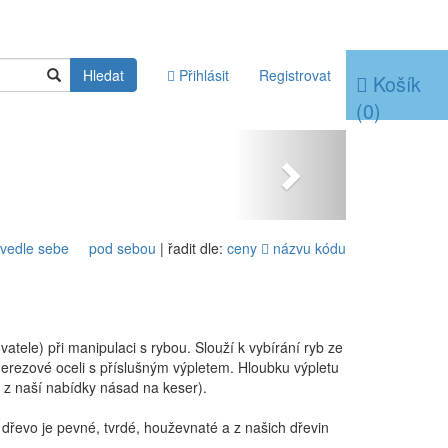
Hledat
Přihlásit
Registrovat
Košík
(
0
)
Next
 vedle sebe
pod sebou
| řadit dle:
ceny
názvu
kódu
vatele) při manipulaci s rybou. Slouží k vybírání ryb ze
nerezové oceli s příslušným výpletem. Hloubku výpletu
ž z naší nabídky násad na keser).
dřevo je pevné, tvrdé, houževnaté a z našich dřevin