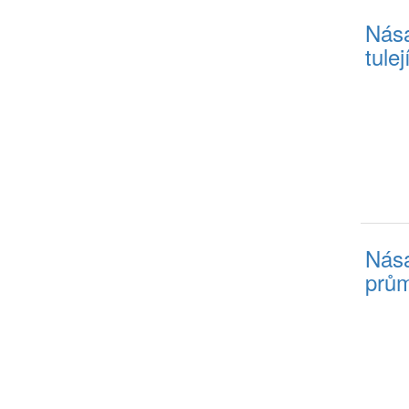
Nása
tule
Nása
prům