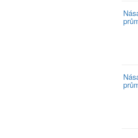
Nása
prům
Nása
prům