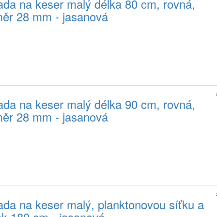
da na keser malý délka 80 cm, rovná,
ěr 28 mm - jasanová
da na keser malý délka 90 cm, rovná,
ěr 28 mm - jasanová
da na keser malý, planktonovou síťku a
k 180 cm - jasanová