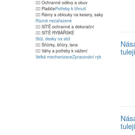
Ochranné oděvy a obuv
Plašiče
Potřeby k líhnutí
Rámy a oblouky na kesery, saky
Různé nezařazené
SÍTĚ ochranné a dekorační
SÍTĚ RYBÁŘSKÉ
Stůl, desky na stůl
Nása
Šňůrky, šňůry, lana
tule
Váhy a potřeby k vážení
Velká mechanizace
Zpracování ryb
Nása
tule