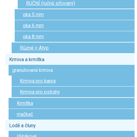
RUČNÍ (ručně síťovaný)
oka 5 mm
oka 6 mm
oka 8 mm
Různé + Atyp
Krmiva a krmítka
granulovaná krmiva
Krmiva pro kapra
Krmiva pro pstruhy
Krmítka
mačkač
Lodě a čluny
Hliníkové