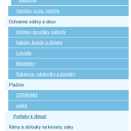
plastové
Vaničky, koše, haltýře
Ochranné oděvy a obuv
Holínky, broďáky, kalhoty
Kabáty, bundy a obleky
Lepidla
Montérky
Rukavice, rukávníky a zástěry
Plašiče
DERAMAX
velké
Potřeby k líhnutí
Rámy a oblouky na kesery, saky