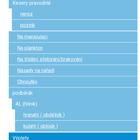
Kesery pravoúhlé
nerez
pozink
Na manipulaci
Na plankton
Na třídění, přebírání/brakování
Násady na nářadí
Ohnoutky
podběrák
AL (hliník)
hranatý ( obdélník )
kulatý ( oblouk )
Výplety