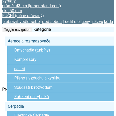
Výplety
průměr 43 cm (keser standardní)
oka 50 mm
RUČNÍ (ručně síťovaný)
zobrazit vedle sebe
pod sebou
| řadit dle:
ceny
názvu
kódu
Kategorie
Toggle navigation
Aerace a rozmrazovače
Dmychadla (turbíny)
Kompresory
na led
Přenos vzduchu a kyslíku
Součásti k rozvodům
Previous
Next
Zařízení do rybníků
Čerpadla
Elektrická Čerpadla