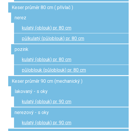
Keser průměr 80 cm ( přívlač )
nerez
kulatý (oblouk) pr. 80 cm
půlkulatý (půloblouk) pr. 80 cm
pozink
kulatý (oblouk) pr. 80 cm
půloblouk (půloblouk) pr. 80 cm
Keser průměr 90 cm (mechanický )
lakovaný - s oky
kulatý (oblouk) pr. 90 cm
nerezový - s oky
kulatý (oblouk) pr. 90 cm