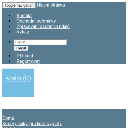
Hlavní stránka
Toggle navigation
Kontakt
Obchodní podmínky
Zpracování osobních údajů
Vzkaz
Hledat
Přihlásit
Registrovat
Košík
(
0
)
Domů
Kesery, saky, přívlače, výplety