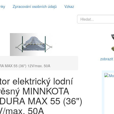
nky
Zpracování osobních údajů
Vzkaz
Previous
zobrazit
RA MAX 55 (36") 12V/max. 50A
or elektrický lodní
věsný MINNKOTA
DURA MAX 55 (36")
V/max. 50A