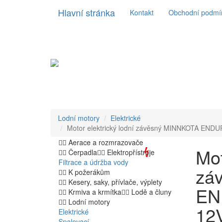
Hlavní stránka
Kontakt
Obchodní podmí
Lodní motory
Elektrické
Motor elektrický lodní závěsný MINNKOTA ENDU
Aerace a rozmrazovače
Mot
Čerpadla
Elektropřístroje
Filtrace a údržba vody
zá
K požerákům
Kesery, saky, přívlače, výplety
EN
Krmiva a krmítka
Lodě a čluny
Lodní motory
12
Elektrické
Spalovací