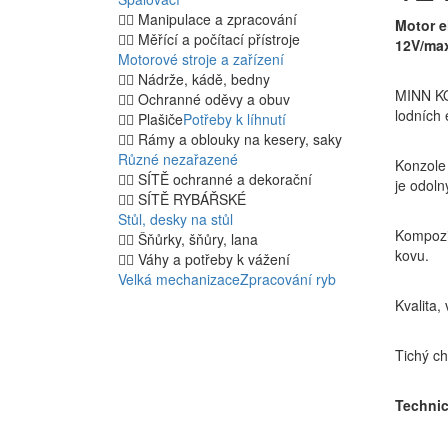
Manipulace a zpracování
Motor e
Měřící a počítací přístroje
12V/max
Motorové stroje a zařízení
Nádrže, kádě, bedny
MINN KO
Ochranné oděvy a obuv
lodních 
Plašiče
Potřeby k líhnutí
Rámy a oblouky na kesery, saky
Různé nezařazené
Konzole 
SÍTĚ ochranné a dekorační
je odol
SÍTĚ RYBÁŘSKÉ
Stůl, desky na stůl
Kompozi
Šňůrky, šňůry, lana
kovu.
Váhy a potřeby k vážení
Velká mechanizace
Zpracování ryb
Kvalita,
Tichý ch
Technic