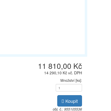
11 810,00 Kč
14 290,10 Kč vč. DPH
Množství [ks]:
Koupit
obj. č.: 955105536