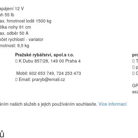
apájení 12 V
h 55 lb
ax. hmotnost lodě 1500 kg
élka nohy 91 cm
ax. odběr 50 A
čet rychlostí - variator
otnost: 9,5 kg
Pražské rybářství, spol.s r.o.
pr
K Dubu 857/28, 149 00 Praha 4
T
p
Mobil: 602 653 749, 724 253 473
Email: praryb@email.cz
GP
se
ním našich služeb s jejich používáním souhlasíte.
Více informací
jů