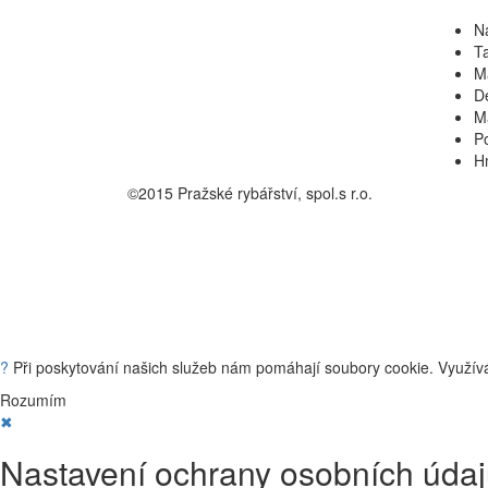
N
Ta
M
D
M
Po
Hm
©2015 Pražské rybářství, spol.s r.o.
?
Při poskytování našich služeb nám pomáhají soubory cookie. Využívá
Rozumím
✖
Nastavení ochrany osobních úda