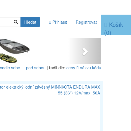
Hledat
Přihlásit
Registrovat
Košík
(
0
)
Next
 vedle sebe
pod sebou
| řadit dle:
ceny
názvu
kódu