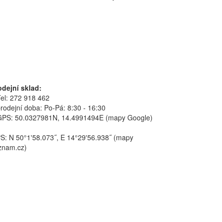
odejní sklad:
el: 272 918 462
rodejní doba: Po-Pá: 8:30 - 16:30
GPS: 50.0327981N, 14.4991494E (mapy Google)
S: N 50°1'58.073˝, E 14°29'56.938˝ (mapy
znam.cz)