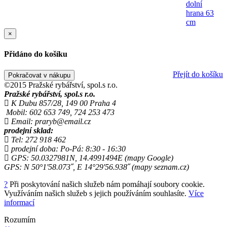
×
Přidáno do košíku
Přejít do košíku
Pokračovat v nákupu
©2015 Pražské rybářství, spol.s r.o.
Pražské rybářství, spol.s r.o.
K Dubu 857/28, 149 00 Praha 4
Mobil: 602 653 749, 724 253 473
Email: praryb@email.cz
prodejní sklad:
Tel: 272 918 462
prodejní doba: Po-Pá: 8:30 - 16:30
GPS: 50.0327981N, 14.4991494E (mapy Google)
GPS: N 50°1'58.073˝, E 14°29'56.938˝ (mapy seznam.cz)
?
Při poskytování našich služeb nám pomáhají soubory cookie.
Využíváním našich služeb s jejich používáním souhlasíte.
Více
informací
Rozumím