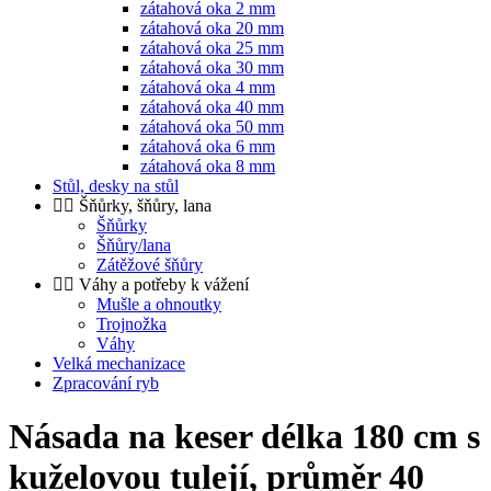
zátahová oka 2 mm
zátahová oka 20 mm
zátahová oka 25 mm
zátahová oka 30 mm
zátahová oka 4 mm
zátahová oka 40 mm
zátahová oka 50 mm
zátahová oka 6 mm
zátahová oka 8 mm
Stůl, desky na stůl
Šňůrky, šňůry, lana
Šňůrky
Šňůry/lana
Zátěžové šňůry
Váhy a potřeby k vážení
Mušle a ohnoutky
Trojnožka
Váhy
Velká mechanizace
Zpracování ryb
Násada na keser délka 180 cm s
kuželovou tulejí, průměr 40