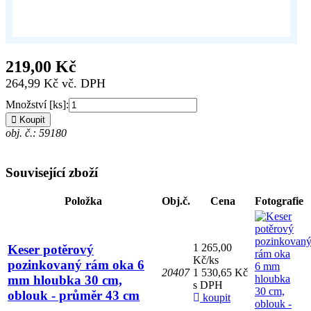
219,00 Kč
264,99 Kč vč. DPH
Množství [ks]:
Koupit
obj. č.: 59180
Související zboží
Položka
Obj.č.
Cena
Fotografie
1 265,00
Keser potěrový
Kč/ks
pozinkovaný rám oka 6
20407
1 530,65 Kč
mm hloubka 30 cm,
s DPH
oblouk - průměr 43 cm
koupit