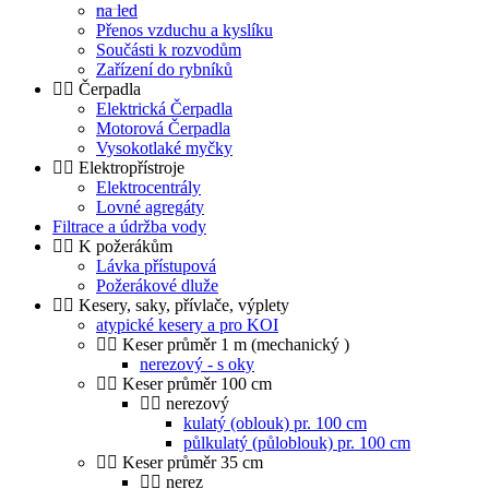
na led
Přenos vzduchu a kyslíku
Součásti k rozvodům
Zařízení do rybníků
Čerpadla
Elektrická Čerpadla
Motorová Čerpadla
Vysokotlaké myčky
Elektropřístroje
Elektrocentrály
Lovné agregáty
Filtrace a údržba vody
K požerákům
Lávka přístupová
Požerákové dluže
Kesery, saky, přívlače, výplety
atypické kesery a pro KOI
Keser průměr 1 m (mechanický )
nerezový - s oky
Keser průměr 100 cm
nerezový
kulatý (oblouk) pr. 100 cm
půlkulatý (půloblouk) pr. 100 cm
Keser průměr 35 cm
nerez