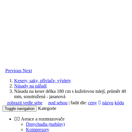
Previous
Next
Kesery, saky, přívlače, výplety
Násady na nářadí
Násada na keser délka 180 cm s kuželovou tulejí, průměr 40
mm, soustružená - jasanová
zobrazit vedle sebe
pod sebou
| řadit dle:
ceny
názvu
kódu
Kategorie
Toggle navigation
Aerace a rozmrazovače
Dmychadla (turbíny)
Kompresory