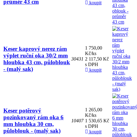
průměr 43 cm
koupit
1 750,00
Keser kaprový nerez rám
Kč/ks
výplet ruční oka 30/2 mm
30431
2 117,50 Kč
hloubka 43 cm, půloblouk
s DPH
- (malý sak)
koupit
1 265,00
Keser potěrový
Kč/ks
pozinkovaný rám oka 6
10407
1 530,65 Kč
mm hloubka 30 cm,
s DPH
půloblouk - (malý sak)
koupit