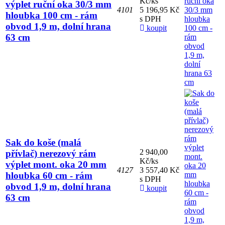
Kč/ks
výplet ruční oka 30/3 mm
4101
5 196,95 Kč
hloubka 100 cm - rám
s DPH
obvod 1,9 m, dolní hrana
koupit
63 cm
Sak do koše (malá
2 940,00
přívlač) nerezový rám
Kč/ks
výplet mont. oka 20 mm
4127
3 557,40 Kč
hloubka 60 cm - rám
s DPH
obvod 1,9 m, dolní hrana
koupit
63 cm