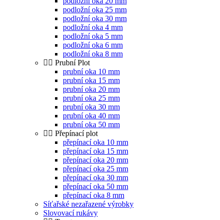
podložní oka 20 mm
podložní oka 25 mm
podložní oka 30 mm
podložní oka 4 mm
podložní oka 5 mm
podložní oka 6 mm
podložní oka 8 mm
Prubní Plot
prubní oka 10 mm
prubní oka 15 mm
prubní oka 20 mm
prubní oka 25 mm
prubní oka 30 mm
prubní oka 40 mm
prubní oka 50 mm
Přepínací plot
přepínací oka 10 mm
přepínací oka 15 mm
přepínací oka 20 mm
přepínací oka 25 mm
přepínací oka 30 mm
přepínací oka 50 mm
přepínací oka 8 mm
Síťařské nezařazené výrobky
Slovovací rukávy