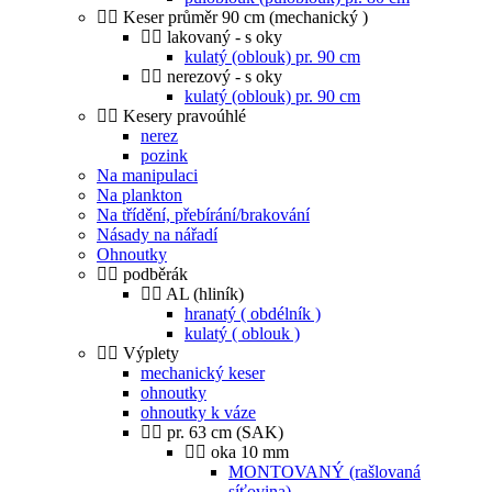
Keser průměr 90 cm (mechanický )
lakovaný - s oky
kulatý (oblouk) pr. 90 cm
nerezový - s oky
kulatý (oblouk) pr. 90 cm
Kesery pravoúhlé
nerez
pozink
Na manipulaci
Na plankton
Na třídění, přebírání/brakování
Násady na nářadí
Ohnoutky
podběrák
AL (hliník)
hranatý ( obdélník )
kulatý ( oblouk )
Výplety
mechanický keser
ohnoutky
ohnoutky k váze
pr. 63 cm (SAK)
oka 10 mm
MONTOVANÝ (rašlovaná
síťovina)