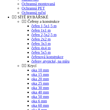
Ochranná montovaná
Ochranná PET
Ochranná ruční
SÍTĚ RYBÁŘSKÉ
Čeřeny a konstrukce
čeřen 1,5x1,5 m
čeřen 1x1 m
čeřen 2,5x2,5 m
čeřen 2x2 m
čeřen 3x3 m
čeřen 4x4 m
čeřen 5x5 m
čeřenová konstrukce
čeřeny atypické, na míru
Krycí
oka 10 mm
oka 15 mm
oka 20 mm
oka 25 mm
oka 30 mm
oka 40 mm
oka 50 mm
oka 6 mm
oka 60 mm
oka 8 mm