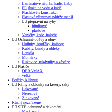
Laminátové nádrže, kádě, žlaby
PE jímka na vodu a kádě
Plachtové s konstrukcí
Plastové přepravní nádrže menší
přepravní na ryby
hliníkové
plastové
Vaničky, koše, haltýře
Ochranné oděvy a obuv
Holínky, broďáky, kalhoty
Kabáty, bundy a obleky
Lepidla
Montérky
Rukavice, rukávníky a zástěry
Plašiče
DERAMAX
velké
Potřeby k líhnutí
Rámy a oblouky na kesery, saky
Lakované
Nerezové
Zinkované
Různé nezařazené
SÍTĚ ochranné a dekorační
Maskovací