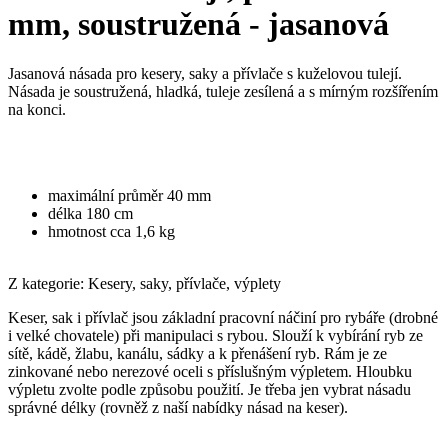
mm, soustružená - jasanová
Jasanová násada pro kesery, saky a přívlače s kuželovou tulejí.
Násada je soustružená, hladká, tuleje zesílená a s mírným rozšířením
na konci.
maximální průměr 40 mm
délka 180 cm
hmotnost cca 1,6 kg
Z kategorie: Kesery, saky, přívlače, výplety
Keser, sak i přívlač jsou základní pracovní náčiní pro rybáře (drobné
i velké chovatele) při manipulaci s rybou. Slouží k vybírání ryb ze
sítě, kádě, žlabu, kanálu, sádky a k přenášení ryb. Rám je ze
zinkované nebo nerezové oceli s příslušným výpletem. Hloubku
výpletu zvolte podle způsobu použití. Je třeba jen vybrat násadu
správné délky (rovněž z naší nabídky násad na keser).