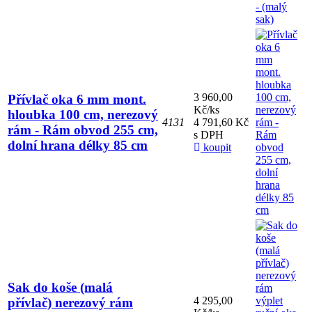
3 960,00
Přívlač oka 6 mm mont.
Kč/ks
hloubka 100 cm, nerezový
4131
4 791,60 Kč
rám - Rám obvod 255 cm,
s DPH
dolní hrana délky 85 cm
koupit
Sak do koše (malá
4 295,00
přívlač) nerezový rám