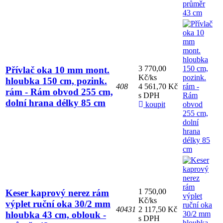
3 770,00
Přívlač oka 10 mm mont.
Kč/ks
hloubka 150 cm, pozink.
408
4 561,70 Kč
rám - Rám obvod 255 cm,
s DPH
dolní hrana délky 85 cm
koupit
1 750,00
Keser kaprový nerez rám
Kč/ks
výplet ruční oka 30/2 mm
40431
2 117,50 Kč
hloubka 43 cm, oblouk -
s DPH