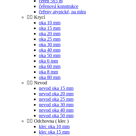
čeřen 5x5 m
čeřenová konstrukce
čeřeny atypické, na míru
Krycí
oka 10 mm
oka 15 mm
oka 20 mm
oka 25 mm
oka 30 mm
oka 40 mm
oka 50 mm
oka 6 mm
oka 60 mm
oka 8 mm
oka 80 mm
Nevod
nevod oka 15 mm
nevod oka 20 mm
nevod oka 25 mm
nevod oka 30 mm
nevod oka 40 mm
nevod oka 50 mm
Odchovna ( klec )
klec oka 10 mm
klec oka 15 mm