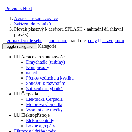
Previous
Next
Aerace a rozmrazovače
Zařízení do rybníků
Plovák plastový k aerátoru SPLASH - náhradní díl (hlavní
plovák)
zobrazit vedle sebe
pod sebou
| řadit dle:
ceny
názvu
kódu
Kategorie
Toggle navigation
Aerace a rozmrazovače
Dmychadla (turbíny)
Kompresory
na led
Přenos vzduchu a kyslíku
Součásti k rozvodům
Zařízení do rybníků
Čerpadla
Elektrická Čerpadla
Motorová Čerpadla
Vysokotlaké myčky
Elektropřístroje
Elektrocentrály
Lovné agregáty
Filtrace a údržba vody