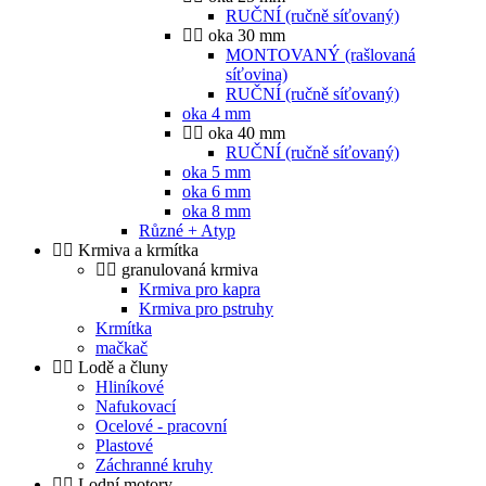
RUČNÍ (ručně síťovaný)
oka 30 mm
MONTOVANÝ (rašlovaná
síťovina)
RUČNÍ (ručně síťovaný)
oka 4 mm
oka 40 mm
RUČNÍ (ručně síťovaný)
oka 5 mm
oka 6 mm
oka 8 mm
Různé + Atyp
Krmiva a krmítka
granulovaná krmiva
Krmiva pro kapra
Krmiva pro pstruhy
Krmítka
mačkač
Lodě a čluny
Hliníkové
Nafukovací
Ocelové - pracovní
Plastové
Záchranné kruhy
Lodní motory