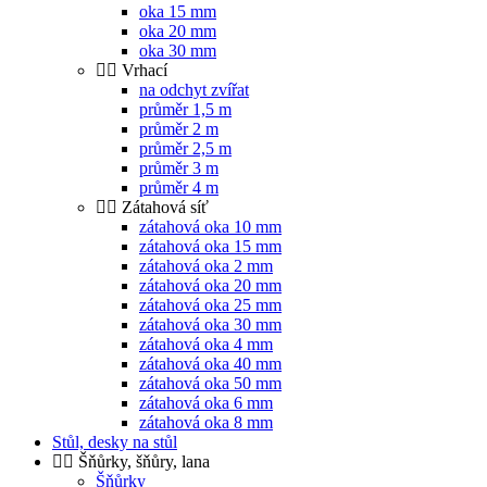
oka 15 mm
oka 20 mm
oka 30 mm
Vrhací
na odchyt zvířat
průměr 1,5 m
průměr 2 m
průměr 2,5 m
průměr 3 m
průměr 4 m
Zátahová síť
zátahová oka 10 mm
zátahová oka 15 mm
zátahová oka 2 mm
zátahová oka 20 mm
zátahová oka 25 mm
zátahová oka 30 mm
zátahová oka 4 mm
zátahová oka 40 mm
zátahová oka 50 mm
zátahová oka 6 mm
zátahová oka 8 mm
Stůl, desky na stůl
Šňůrky, šňůry, lana
Šňůrky