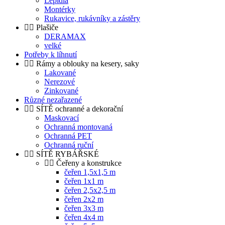
Lepidla
Montérky
Rukavice, rukávníky a zástěry
Plašiče
DERAMAX
velké
Potřeby k líhnutí
Rámy a oblouky na kesery, saky
Lakované
Nerezové
Zinkované
Různé nezařazené
SÍTĚ ochranné a dekorační
Maskovací
Ochranná montovaná
Ochranná PET
Ochranná ruční
SÍTĚ RYBÁŘSKÉ
Čeřeny a konstrukce
čeřen 1,5x1,5 m
čeřen 1x1 m
čeřen 2,5x2,5 m
čeřen 2x2 m
čeřen 3x3 m
čeřen 4x4 m