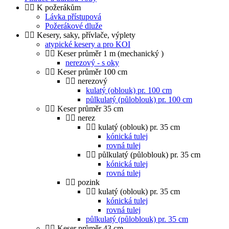
K požerákům
Lávka přístupová
Požerákové dluže
Kesery, saky, přívlače, výplety
atypické kesery a pro KOI
Keser průměr 1 m (mechanický )
nerezový - s oky
Keser průměr 100 cm
nerezový
kulatý (oblouk) pr. 100 cm
půlkulatý (půloblouk) pr. 100 cm
Keser průměr 35 cm
nerez
kulatý (oblouk) pr. 35 cm
kónická tulej
rovná tulej
půlkulatý (půloblouk) pr. 35 cm
kónická tulej
rovná tulej
pozink
kulatý (oblouk) pr. 35 cm
kónická tulej
rovná tulej
půlkulatý (půloblouk) pr. 35 cm
Keser průměr 43 cm