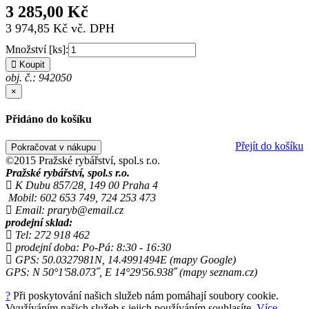
3 285,00 Kč
3 974,85 Kč vč. DPH
Množství [ks]:
Koupit
obj. č.: 942050
×
Přidáno do košíku
Přejít do košíku
Pokračovat v nákupu
©2015 Pražské rybářství, spol.s r.o.
Pražské rybářství, spol.s r.o.
K Dubu 857/28, 149 00 Praha 4
Mobil: 602 653 749, 724 253 473
Email: praryb@email.cz
prodejní sklad:
Tel: 272 918 462
prodejní doba: Po-Pá: 8:30 - 16:30
GPS: 50.0327981N, 14.4991494E (mapy Google)
GPS: N 50°1'58.073˝, E 14°29'56.938˝ (mapy seznam.cz)
?
Při poskytování našich služeb nám pomáhají soubory cookie.
Využíváním našich služeb s jejich používáním souhlasíte.
Více