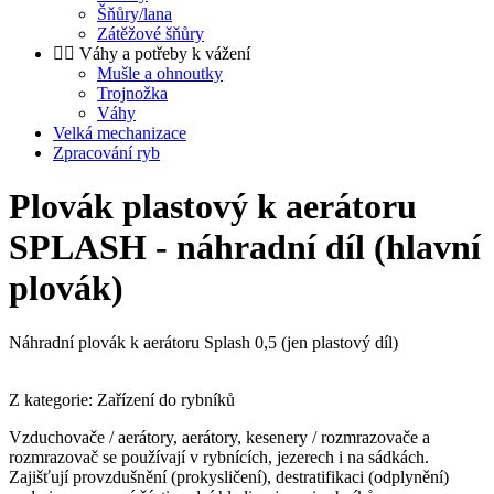
Šňůry/lana
Zátěžové šňůry
Váhy a potřeby k vážení
Mušle a ohnoutky
Trojnožka
Váhy
Velká mechanizace
Zpracování ryb
Plovák plastový k aerátoru
SPLASH - náhradní díl (hlavní
plovák)
Náhradní plovák k aerátoru Splash 0,5 (jen plastový díl)
Z kategorie: Zařízení do rybníků
Vzduchovače / aerátory, aerátory, kesenery / rozmrazovače a
rozmrazovač se používají v rybnících, jezerech i na sádkách.
Zajišťují provzdušnění (prokysličení), destratifikaci (odplynění)