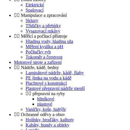
Elektrické
Spalovací
Manipulace a zpracování
Skluzy
Třídičky a přebírky
Vysazovací rukávy
Měřící a počítací přístroje
Hladina vody, hladina sila
Měření kyslíku a pH
Počítačky ryb
Tukoměr a čerstvost
Motorové stroje a zařízení
Nádrže, kádě, bedny
Laminátové nádrže, kádě, žlaby
PE jímka na vodu a kádě
Plachtové s konstrukcí
Plastové přepravní nádrže menší
přepravní na ryby
hliníkové
plastové
Vaničky, koše, haltýře
Ochranné oděvy a obuv
Holínky, broďáky, kalhoty
Kabáty, bundy a obleky