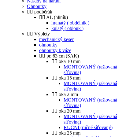
Násady na nářadí
Ohnoutky
podběrák
AL (hliník)
hranatý ( obdélník )
kulatý ( oblouk )
Výplety
mechanický keser
ohnoutky
ohnoutky k váze
pr. 63 cm (SAK)
oka 10 mm
MONTOVANÝ (rašlovaná
síťovina)
oka 15 mm
MONTOVANÝ (rašlovaná
síťovina)
oka 2 mm
MONTOVANÝ (rašlovaná
síťovina)
oka 20 mm
MONTOVANÝ (rašlovaná
síťovina)
RUČNÍ (ručně síťovaný)
oka 25 mm