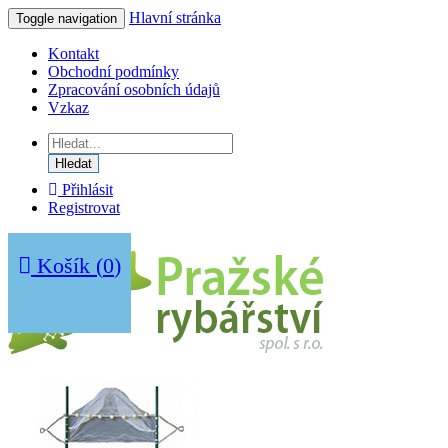
Hlavní stránka
Toggle navigation
Kontakt
Obchodní podmínky
Zpracování osobních údajů
Vzkaz
Hledat
Přihlásit
Registrovat
Košík
(
0
)