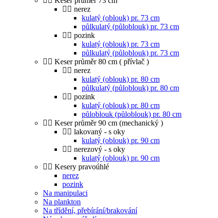
Keser průměr 73 cm
nerez
kulatý (oblouk) pr. 73 cm
půlkulatý (půloblouk) pr. 73 cm
pozink
kulatý (oblouk) pr. 73 cm
půlkulatý (půloblouk) pr. 73 cm
Keser průměr 80 cm ( přívlač )
nerez
kulatý (oblouk) pr. 80 cm
půlkulatý (půloblouk) pr. 80 cm
pozink
kulatý (oblouk) pr. 80 cm
půloblouk (půloblouk) pr. 80 cm
Keser průměr 90 cm (mechanický )
lakovaný - s oky
kulatý (oblouk) pr. 90 cm
nerezový - s oky
kulatý (oblouk) pr. 90 cm
Kesery pravoúhlé
nerez
pozink
Na manipulaci
Na plankton
Na třídění, přebírání/brakování