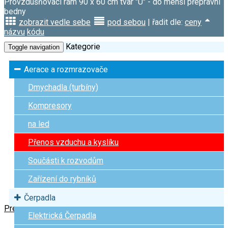
Provzdušňovací rám 90 x 60 cm tvar "U" - do menší přepravní
bedny
zobrazit vedle sebe
pod sebou
| řadit dle:
ceny
názvu
kódu
Kategorie
Toggle navigation
Aerace a rozmrazovače
Dmychadla (turbíny)
Kompresory
na led
Přenos vzduchu a kyslíku
Součásti k rozvodům
Zařízení do rybníků
Čerpadla
Previous
Next
Elektrická Čerpadla