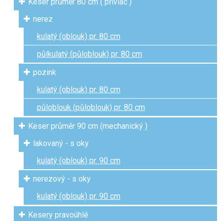
Keser průměr 80 cm ( přívlač )
nerez
kulatý (oblouk) pr. 80 cm
půlkulatý (půloblouk) pr. 80 cm
pozink
kulatý (oblouk) pr. 80 cm
půloblouk (půloblouk) pr. 80 cm
Keser průměr 90 cm (mechanický )
lakovaný - s oky
kulatý (oblouk) pr. 90 cm
nerezový - s oky
kulatý (oblouk) pr. 90 cm
Kesery pravoúhlé