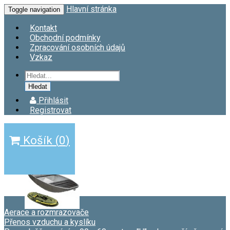
Hlavní stránka
Toggle navigation
Kontakt
Obchodní podmínky
Zpracování osobních údajů
Vzkaz
Hledat
Přihlásit
Registrovat
Košík
(
0
)
Aerace a rozmrazovače
Přenos vzduchu a kyslíku