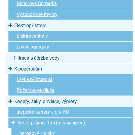
Motorová Čerpadla
Vysokotlaké myčky
Elektropřístroje
Elektrocentrály
Lovné agregáty
Filtrace a údržba vody
K požerákům
Lávka přístupová
Požerákové dluže
Kesery, saky, přívlače, výplety
atypické kesery a pro KOI
Keser průměr 1 m (mechanický )
nerezový - s oky