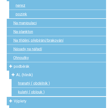
nerez
pozink
Na manipulaci
Na plankton
Na třídění, přebírání/brakování
Násady na nářadí
Ohnoutky
podběrák
AL (hliník)
hranatý ( obdélník )
kulatý ( oblouk )
Výplety