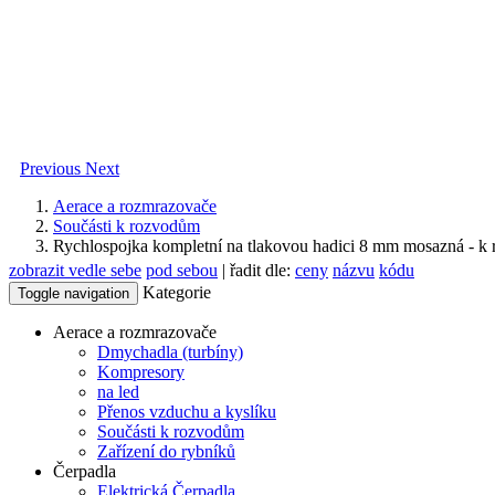
Previous
Next
Aerace a rozmrazovače
Součásti k rozvodům
Rychlospojka kompletní na tlakovou hadici 8 mm mosazná - k
zobrazit vedle sebe
pod sebou
| řadit dle:
ceny
názvu
kódu
Kategorie
Toggle navigation
Aerace a rozmrazovače
Dmychadla (turbíny)
Kompresory
na led
Přenos vzduchu a kyslíku
Součásti k rozvodům
Zařízení do rybníků
Čerpadla
Elektrická Čerpadla