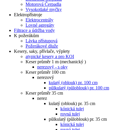
Motorová Čerpadla
Vysokotlaké myčky
Elektropřístroje
Elektrocentrály
Lovné agregáty
Filtrace a údržba vody
K požerákům
Lávka přístupová
Požerákové dluže
Kesery, saky, přívlače, výplety
atypické kesery a pro KOI
Keser průměr 1 m (mechanický )
nerezový - s oky
Keser průměr 100 cm
nerezový
kulatý (oblouk) pr. 100 cm
půlkulatý (půloblouk) pr. 100 cm
Keser průměr 35 cm
nerez
kulatý (oblouk) pr. 35 cm
kónická tulej
rovná tulej
půlkulatý (půloblouk) pr. 35 cm
kónická tulej
rovná tulej