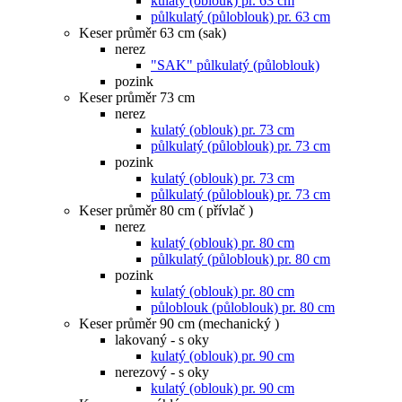
kulatý (oblouk) pr. 63 cm
půlkulatý (půloblouk) pr. 63 cm
Keser průměr 63 cm (sak)
nerez
"SAK" půlkulatý (půloblouk)
pozink
Keser průměr 73 cm
nerez
kulatý (oblouk) pr. 73 cm
půlkulatý (půloblouk) pr. 73 cm
pozink
kulatý (oblouk) pr. 73 cm
půlkulatý (půloblouk) pr. 73 cm
Keser průměr 80 cm ( přívlač )
nerez
kulatý (oblouk) pr. 80 cm
půlkulatý (půloblouk) pr. 80 cm
pozink
kulatý (oblouk) pr. 80 cm
půloblouk (půloblouk) pr. 80 cm
Keser průměr 90 cm (mechanický )
lakovaný - s oky
kulatý (oblouk) pr. 90 cm
nerezový - s oky
kulatý (oblouk) pr. 90 cm