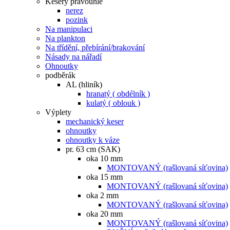
Kesery pravoúhlé
nerez
pozink
Na manipulaci
Na plankton
Na třídění, přebírání/brakování
Násady na nářadí
Ohnoutky
podběrák
AL (hliník)
hranatý ( obdélník )
kulatý ( oblouk )
Výplety
mechanický keser
ohnoutky
ohnoutky k váze
pr. 63 cm (SAK)
oka 10 mm
MONTOVANÝ (rašlovaná síťovina)
oka 15 mm
MONTOVANÝ (rašlovaná síťovina)
oka 2 mm
MONTOVANÝ (rašlovaná síťovina)
oka 20 mm
MONTOVANÝ (rašlovaná síťovina)