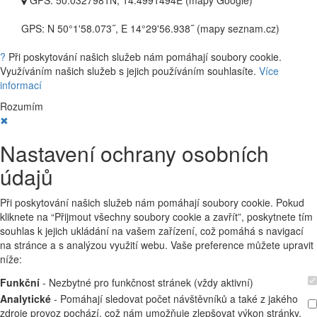
GPS: 50.0327981N, 14.4991494E (mapy Google)
GPS: N 50°1'58.073˝, E 14°29'56.938˝ (mapy seznam.cz)
?
Při poskytování našich služeb nám pomáhají soubory cookie.
Využíváním našich služeb s jejich používáním souhlasíte.
Více
informací
Rozumím
✖
Nastavení ochrany osobních
údajů
Při poskytování našich služeb nám pomáhají soubory cookie. Pokud
kliknete na “Přijmout všechny soubory cookie a zavřít”, poskytnete tím
souhlas k jejich ukládání na vašem zařízení, což pomáhá s navigací
na stránce a s analýzou využití webu. Vaše preference můžete upravit
níže:
Funkční
- Nezbytné pro funkčnost stránek (vždy aktivní)
Analytické
- Pomáhají sledovat počet návštěvníků a také z jakého
zdroje provoz pochází, což nám umožňuje zlepšovat výkon stránky.