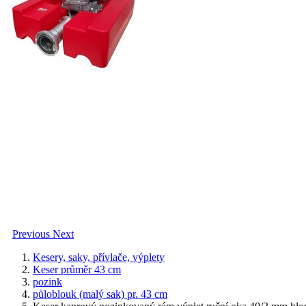
Previous
Next
Kesery, saky, přívlače, výplety
Keser průměr 43 cm
pozink
půloblouk (malý sak) pr. 43 cm