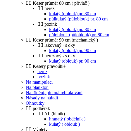
Keser průměr 80 cm ( přívlač )
nerez
kulatý (oblouk) pr. 80 cm
půlkulatý (půloblouk) pr. 80 cm
pozink
kulatý (oblouk) pr. 80 cm
půloblouk (půloblouk) pr. 80 cm
Keser průměr 90 cm (mechanický )
lakovaný - s oky
kulatý (oblouk) pr. 90 cm
nerezový - s oky
kulatý (oblouk) pr. 90 cm
Kesery pravoúhlé
nerez
pozink
Na manipulaci
Na plankton
Na třídění, přebírání/brakování
Násady na nářadí
Ohnoutky
podběrák
AL (hliník)
hranatý ( obdélník )
kulatý ( oblouk )
Výplety