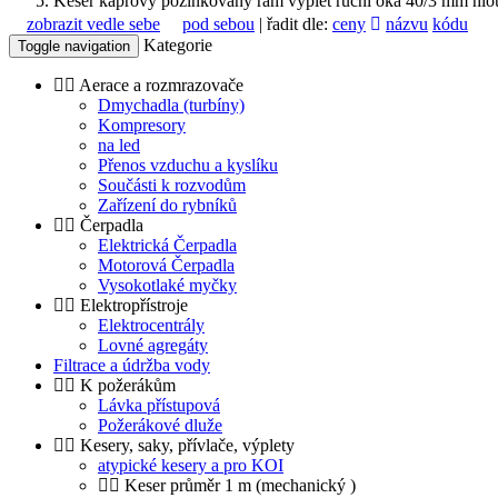
Keser kaprový pozinkovaný rám výplet ruční oka 40/3 mm hlou
zobrazit vedle sebe
pod sebou
| řadit dle:
ceny
názvu
kódu
Kategorie
Toggle navigation
Aerace a rozmrazovače
Dmychadla (turbíny)
Kompresory
na led
Přenos vzduchu a kyslíku
Součásti k rozvodům
Zařízení do rybníků
Čerpadla
Elektrická Čerpadla
Motorová Čerpadla
Vysokotlaké myčky
Elektropřístroje
Elektrocentrály
Lovné agregáty
Filtrace a údržba vody
K požerákům
Lávka přístupová
Požerákové dluže
Kesery, saky, přívlače, výplety
atypické kesery a pro KOI
Keser průměr 1 m (mechanický )