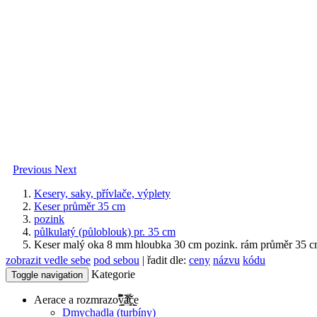
Previous
Next
Kesery, saky, přívlače, výplety
Keser průměr 35 cm
pozink
půlkulatý (půloblouk) pr. 35 cm
Keser malý oka 8 mm hloubka 30 cm pozink. rám průměr 35 cm
zobrazit vedle sebe
pod sebou
| řadit dle:
ceny
názvu
kódu
Kategorie
Toggle navigation
Aerace a rozmrazovače
Dmychadla (turbíny)