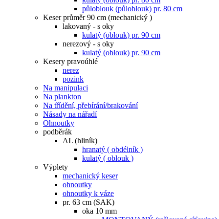
půloblouk (půloblouk) pr. 80 cm
Keser průměr 90 cm (mechanický )
lakovaný - s oky
kulatý (oblouk) pr. 90 cm
nerezový - s oky
kulatý (oblouk) pr. 90 cm
Kesery pravoúhlé
nerez
pozink
Na manipulaci
Na plankton
Na třídění, přebírání/brakování
Násady na nářadí
Ohnoutky
podběrák
AL (hliník)
hranatý ( obdélník )
kulatý ( oblouk )
Výplety
mechanický keser
ohnoutky
ohnoutky k váze
pr. 63 cm (SAK)
oka 10 mm