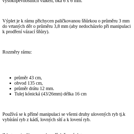
vysokopevnostních vláken, oka 6 x 6 mm.
Výplet je k rámu přichycen paličkovanou šňůrkou o průměru 3 mm
do vrtaných děr o průměru 3,8 mm (aby nedocházelo při manipulaci
k prodření vázací šňůry).
Rozměry rámu:
průměr 43 cm,
obvod 135 cm,
průměr drátu 12 mm.
Tulej kónická (43/26mm) délka 16 cm
Používá se k přímé manipulaci se všemi druhy ulovených ryb tj.k
vybírání ryb z kádí, lovných sítí a k lovení ryb.