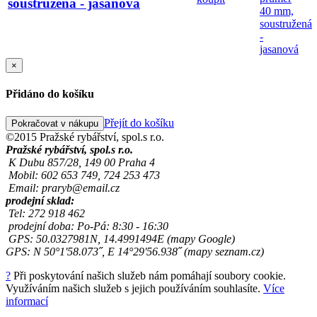
soustružená - jasanová
×
Přidáno do košíku
Přejít do košíku
Pokračovat v nákupu
©2015 Pražské rybářství, spol.s r.o.
Pražské rybářství, spol.s r.o.
K Dubu 857/28, 149 00 Praha 4
Mobil: 602 653 749, 724 253 473
Email: praryb@email.cz
prodejní sklad:
Tel: 272 918 462
prodejní doba: Po-Pá: 8:30 - 16:30
GPS: 50.0327981N, 14.4991494E (mapy Google)
GPS: N 50°1'58.073˝, E 14°29'56.938˝ (mapy seznam.cz)
?
Při poskytování našich služeb nám pomáhají soubory cookie.
Využíváním našich služeb s jejich používáním souhlasíte.
Více
informací