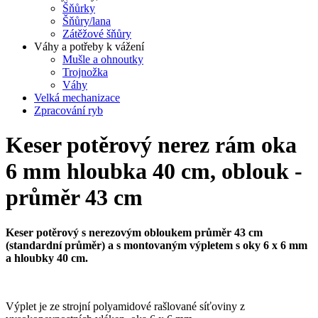
Šňůrky
Šňůry/lana
Zátěžové šňůry
Váhy a potřeby k vážení
Mušle a ohnoutky
Trojnožka
Váhy
Velká mechanizace
Zpracování ryb
Keser potěrový nerez rám oka
6 mm hloubka 40 cm, oblouk -
průměr 43 cm
Keser potěrový s nerezovým obloukem průměr 43 cm
(standardní průměr) a s montovaným výpletem
s oky 6 x 6 mm
a hloubky 40 cm
.
Výplet je ze strojní polyamidové rašlované síťoviny z