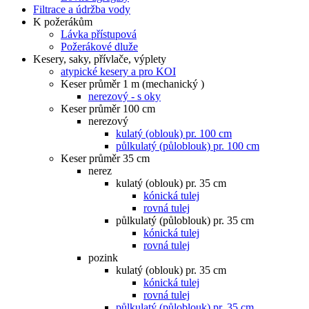
Filtrace a údržba vody
K požerákům
Lávka přístupová
Požerákové dluže
Kesery, saky, přívlače, výplety
atypické kesery a pro KOI
Keser průměr 1 m (mechanický )
nerezový - s oky
Keser průměr 100 cm
nerezový
kulatý (oblouk) pr. 100 cm
půlkulatý (půloblouk) pr. 100 cm
Keser průměr 35 cm
nerez
kulatý (oblouk) pr. 35 cm
kónická tulej
rovná tulej
půlkulatý (půloblouk) pr. 35 cm
kónická tulej
rovná tulej
pozink
kulatý (oblouk) pr. 35 cm
kónická tulej
rovná tulej
půlkulatý (půloblouk) pr. 35 cm