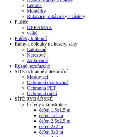
Lepidla
Montérky
Rukavice, rukávníky a zástěry
Plašiče
DERAMAX
velké
Potřeby k líhnutí
Rámy a oblouky na kesery, saky
Lakované
Nerezové
Zinkované
Různé nezařazené
SÍTĚ ochranné a dekorační
Maskovací
Ochranná montovaná
Ochranná PET
Ochranná ruční
SÍTĚ RYBÁŘSKÉ
Čeřeny a konstrukce
čeřen 1,5x1,5 m
čeřen 1x1 m
čeřen 2,5x2,5 m
čeřen 2x2 m
čeřen 3x3 m