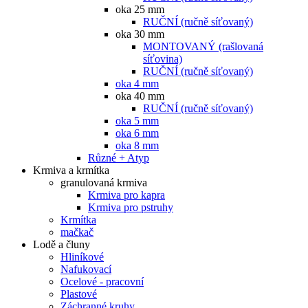
oka 25 mm
RUČNÍ (ručně síťovaný)
oka 30 mm
MONTOVANÝ (rašlovaná
síťovina)
RUČNÍ (ručně síťovaný)
oka 4 mm
oka 40 mm
RUČNÍ (ručně síťovaný)
oka 5 mm
oka 6 mm
oka 8 mm
Různé + Atyp
Krmiva a krmítka
granulovaná krmiva
Krmiva pro kapra
Krmiva pro pstruhy
Krmítka
mačkač
Lodě a čluny
Hliníkové
Nafukovací
Ocelové - pracovní
Plastové
Záchranné kruhy