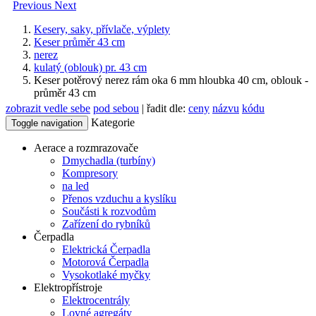
Previous
Next
Kesery, saky, přívlače, výplety
Keser průměr 43 cm
nerez
kulatý (oblouk) pr. 43 cm
Keser potěrový nerez rám oka 6 mm hloubka 40 cm, oblouk -
průměr 43 cm
zobrazit vedle sebe
pod sebou
| řadit dle:
ceny
názvu
kódu
Kategorie
Toggle navigation
Aerace a rozmrazovače
Dmychadla (turbíny)
Kompresory
na led
Přenos vzduchu a kyslíku
Součásti k rozvodům
Zařízení do rybníků
Čerpadla
Elektrická Čerpadla
Motorová Čerpadla
Vysokotlaké myčky
Elektropřístroje
Elektrocentrály
Lovné agregáty