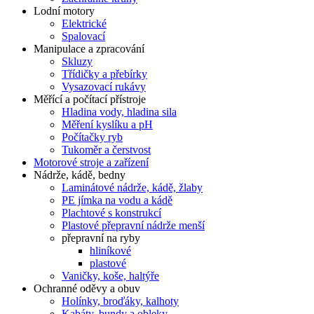
Lodní motory
Elektrické
Spalovací
Manipulace a zpracování
Skluzy
Třídičky a přebírky
Vysazovací rukávy
Měřící a počítací přístroje
Hladina vody, hladina sila
Měření kyslíku a pH
Počítačky ryb
Tukoměr a čerstvost
Motorové stroje a zařízení
Nádrže, kádě, bedny
Laminátové nádrže, kádě, žlaby
PE jímka na vodu a kádě
Plachtové s konstrukcí
Plastové přepravní nádrže menší
přepravní na ryby
hliníkové
plastové
Vaničky, koše, haltýře
Ochranné oděvy a obuv
Holínky, broďáky, kalhoty
Kabáty, bundy a obleky