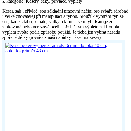
Z kategorie: Kesery, saky, přívlače, výplety
Keser, sak i přívlač jsou základní pracovní náčiní pro rybáře (drobné
i velké chovatele) při manipulaci s rybou. Slouží k vybírání ryb ze
sítě, kádě, žlabu, kanálu, sádky a k přenášení ryb. Rám je ze
zinkované nebo nerezové oceli s příslušným výpletem. Hloubku
výpletu zvolte podle způsobu použití. Je třeba jen vybrat násadu
správné délky (rovněž z naší nabídky násad na keser).