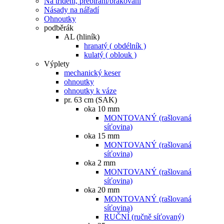
Na třídění, přebírání/brakování
Násady na nářadí
Ohnoutky
podběrák
AL (hliník)
hranatý ( obdélník )
kulatý ( oblouk )
Výplety
mechanický keser
ohnoutky
ohnoutky k váze
pr. 63 cm (SAK)
oka 10 mm
MONTOVANÝ (rašlovaná
síťovina)
oka 15 mm
MONTOVANÝ (rašlovaná
síťovina)
oka 2 mm
MONTOVANÝ (rašlovaná
síťovina)
oka 20 mm
MONTOVANÝ (rašlovaná
síťovina)
RUČNÍ (ručně síťovaný)