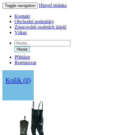
Hlavní stránka
Toggle navigation
Kontakt
Obchodní podmínky
Zpracování osobních údajů
Vzkaz
Hledat
Přihlásit
Registrovat
Košík
(
0
)