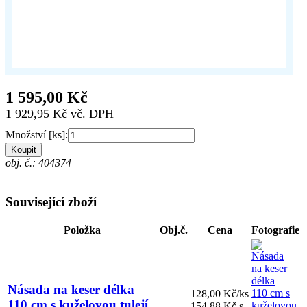
1 595,00 Kč
1 929,95 Kč vč. DPH
Množství [ks]:
Koupit
obj. č.: 404374
Související zboží
Položka
Obj.č.
Cena
Fotografie
Násada na keser délka
128,00 Kč/ks
110 cm s kuželovou tulejí,
154,88 Kč s