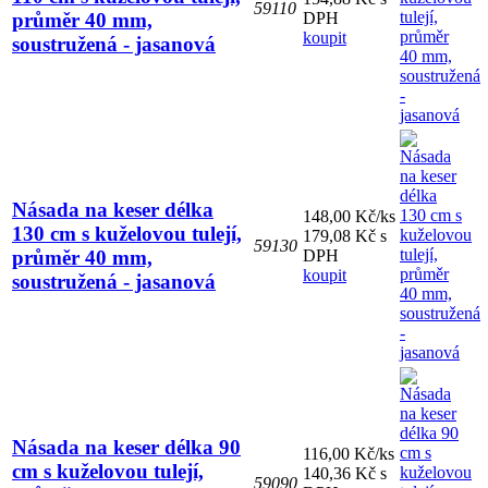
59110
průměr 40 mm,
DPH
koupit
soustružená - jasanová
Násada na keser délka
148,00 Kč/ks
130 cm s kuželovou tulejí,
179,08 Kč s
59130
průměr 40 mm,
DPH
koupit
soustružená - jasanová
Násada na keser délka 90
116,00 Kč/ks
cm s kuželovou tulejí,
140,36 Kč s
59090