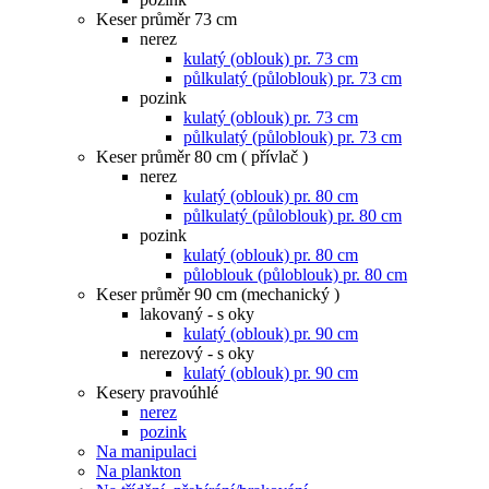
Keser průměr 73 cm
nerez
kulatý (oblouk) pr. 73 cm
půlkulatý (půloblouk) pr. 73 cm
pozink
kulatý (oblouk) pr. 73 cm
půlkulatý (půloblouk) pr. 73 cm
Keser průměr 80 cm ( přívlač )
nerez
kulatý (oblouk) pr. 80 cm
půlkulatý (půloblouk) pr. 80 cm
pozink
kulatý (oblouk) pr. 80 cm
půloblouk (půloblouk) pr. 80 cm
Keser průměr 90 cm (mechanický )
lakovaný - s oky
kulatý (oblouk) pr. 90 cm
nerezový - s oky
kulatý (oblouk) pr. 90 cm
Kesery pravoúhlé
nerez
pozink
Na manipulaci
Na plankton